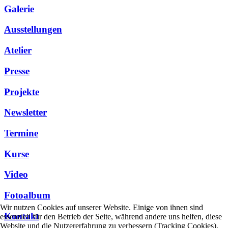
Galerie
Ausstellungen
Atelier
Presse
Projekte
Newsletter
Termine
Kurse
Video
Fotoalbum
Wir nutzen Cookies auf unserer Website. Einige von ihnen sind
Kontakt
essenziell für den Betrieb der Seite, während andere uns helfen, diese
Website und die Nutzererfahrung zu verbessern (Tracking Cookies).