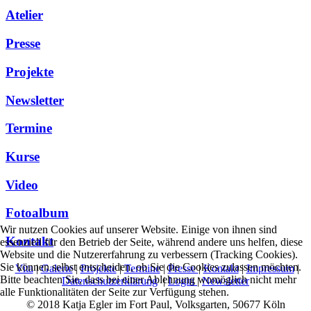
Atelier
Presse
Projekte
Newsletter
Termine
Kurse
Video
Fotoalbum
Wir nutzen Cookies auf unserer Website. Einige von ihnen sind
Kontakt
essenziell für den Betrieb der Seite, während andere uns helfen, diese
Website und die Nutzererfahrung zu verbessern (Tracking Cookies).
Sie können selbst entscheiden, ob Sie die Cookies zulassen möchten.
Vita
|
Galerie
|
Projekte
|
Termine
|
Presse
|
Kontakt
|
Impressum
|
Bitte beachten Sie, dass bei einer Ablehnung womöglich nicht mehr
Datenschutzerklärung
|
Login
|
Newsletter
alle Funktionalitäten der Seite zur Verfügung stehen.
© 2018 Katja Egler im Fort Paul, Volksgarten, 50677 Köln